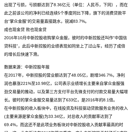
电
出现了亏损，亏损额达到了8.36亿元（单位：人民币，下同），而在
航
落子深耕 山东打造
池
此之前该公司的净利已经连续5个季度同比下降，旗下的消费贷款平
比亚迪第二代刀片电池暨闪充技术发布会定档3月5日晚
这位全国人大代表带来“小电池”建议，关乎千家万户续
台“掌众金服”的交易量直接跳水，锐减83.7%。
钠电池打响突围战，何时能“挑大梁”？
航
新
成也现金贷 败也现金贷
第三届中国全固态电池创新发展高峰论坛在京召开
比亚迪第二代刀片电池暨闪充技术发布会定档3月5日晚
2016年10月中新控股收购掌众金服，彼时的中新控股还叫作“中国信
闻
钠电池打响突围战，何时能“挑大梁”？
贷科技”，此后中新控股的业绩表现如同坐上了过山车，经历了成倍
第三届中国全固态电池创新发展高峰论坛在京召开
动
的增长后快速下滑。
态
数据来源：中新控股年报
在2017年，中新控股的营业额达到了48.05亿，剧增346.7%，净利
公
润也暴涨221%至10.98亿，公司表示业绩增长主要来自掌众金服强
司
劲交易量的推动，以及第三方支付平台先锋支付的付款交易量大幅增
长。彼时的掌众金服交易量达到了633亿，是2016年的8.1倍。
动
在中新控股的收入板块中，在线投资及科技驱动贷款服务业务的收入
态
(主要来源是掌众金服)为33.34亿，对总收入的贡献率达到了
69.4%，而这还不是此项业务板块对中新控股收入贡献率最高的时
行