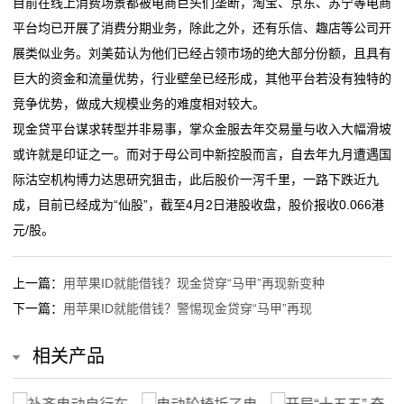
目前在线上消费场景都被电商巨头们垄断，淘宝、京东、苏宁等电商
平台均已开展了消费分期业务，除此之外，还有乐信、趣店等公司开
展类似业务。刘美茹认为他们已经占领市场的绝大部分份额，且具有
巨大的资金和流量优势，行业壁垒已经形成，其他平台若没有独特的
竞争优势，做成大规模业务的难度相对较大。
现金贷平台谋求转型并非易事，掌众金服去年交易量与收入大幅滑坡
或许就是印证之一。而对于母公司中新控股而言，自去年九月遭遇国
际沽空机构博力达思研究狙击，此后股价一泻千里，一路下跌近九
成，目前已经成为“仙股”，截至4月2日港股收盘，股价报收0.066港
元/股。
上一篇：
用苹果ID就能借钱？现金贷穿“马甲”再现新变种
下一篇：
用苹果ID就能借钱？警惕现金贷穿“马甲”再现
相关产品