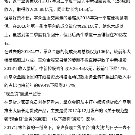
候，这一业务板块在2017年第三季度一度为中新控股贡献了近8成的
业
收入，取得收入28.85亿元，同比增长约14.5倍。
但是好景不长，掌众金服交易量的萎缩从2018年第一季度便初见端
动
倪。在2018年第一季度平台的成交量仅为26.1亿元，缩水六成以
态
上，虽然到第二季度有所回升，但此后两个季度一直徘徊在20亿左
右。
联
在过去的2018年中，掌众金服的促成交易总额仅为106亿，较前年大
系
幅萎缩超过八成。掌众金服交易量的萎靡不振直接导致了中新控股
2018年收入腰斩，中新控股去年收入25.45亿元，较前年下降47%，
我
而掌众金服所属的在线投资及科技驱动贷款服务业务在集团总收入中
们
的占比也由前年的69.4%下降到37.7%。
“现金贷”遭遇严监管
关
在网贷之家研究员刘美茹看来，掌众金服从主打小额短期贷款产品到
于
推出大额长期贷款产品，主要是受2017年12月发布的《关于规范整
顿“现金贷”业务的通知》（以下简称“通知”）影响。
我
2017年末监管的一纸令下，令许多现金贷平台“赚大钱”的日子一去不
们