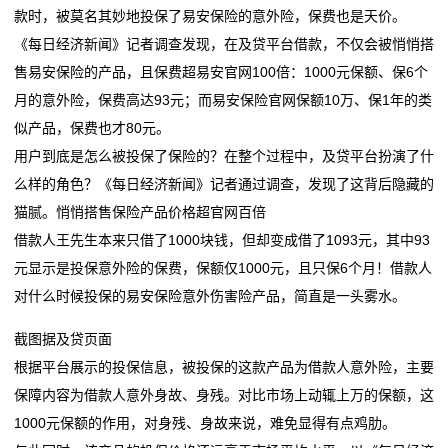
电
款时，被莫名其妙地投保了易安保险的意外险，保费也是天价。
航
落子深耕 山东打造
池
《每日经济新闻》记者调查发现，在及贷平台借款，不仅会被悄悄搭
比亚迪第二代刀片电池暨闪充技术发布会定档3月5日晚
这位全国人大代表带来“小电池”建议，关乎千家万户续
售易安保险的产品，且保费超易安官网100倍：1000元保额、保6个
钠电池打响突围战，何时能“挑大梁”？
航
新
月的意外险，保费高达93元；而易安保险官网保额10万、保1年的类
第三届中国全固态电池创新发展高峰论坛在京召开
比亚迪第二代刀片电池暨闪充技术发布会定档3月5日晚
似产品，保费也才80元。
闻
钠电池打响突围战，何时能“挑大梁”？
用户到底是怎么被投保了保险的？在整个过程中，及贷平台扮演了什
第三届中国全固态电池创新发展高峰论坛在京召开
动
么样的角色？《每日经济新闻》记者通过调查，发现了这背后隐藏的
猫腻。悄悄搭售保险产品价格超官网百倍
态
借款人王先生本来只借了1000块钱，但却变成借了1093元，其中93
公
元显示是投保意外险的保费，保额仅1000元，且只保6个月！借款人
对什么时候投保的易安保险意外伤害险产品，简直是一头雾水。
司
截图据及贷页面
动
根据平台展示的投保信息，被投保的这款产品为借款人意外险，主要
态
保障内容为借款人意外身故、身残。对比市场上动辄上万的保额，这
1000元保额的作用，对身残、身故来说，难免显得有点鸡肋。
行