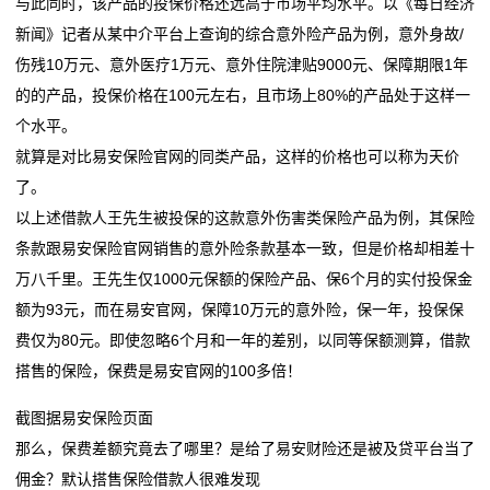
与此同时，该产品的投保价格还远高于市场平均水平。以《每日经济
业
新闻》记者从某中介平台上查询的综合意外险产品为例，意外身故/
伤残10万元、意外医疗1万元、意外住院津贴9000元、保障期限1年
动
的的产品，投保价格在100元左右，且市场上80%的产品处于这样一
态
个水平。
就算是对比易安保险官网的同类产品，这样的价格也可以称为天价
联
了。
系
以上述借款人王先生被投保的这款意外伤害类保险产品为例，其保险
条款跟易安保险官网销售的意外险条款基本一致，但是价格却相差十
我
万八千里。王先生仅1000元保额的保险产品、保6个月的实付投保金
们
额为93元，而在易安官网，保障10万元的意外险，保一年，投保保
费仅为80元。即使忽略6个月和一年的差别，以同等保额测算，借款
关
搭售的保险，保费是易安官网的100多倍！
于
截图据易安保险页面
我
那么，保费差额究竟去了哪里？是给了易安财险还是被及贷平台当了
佣金？默认搭售保险借款人很难发现
们