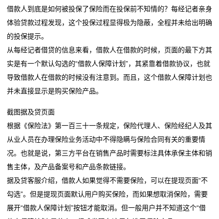
借款人到底是如何被投保了保险而在投保前不知情的？每经记者亲身
在
体验贷款过程发现，这个投保过程显得极为隐蔽，全程并未给出明确
的投保提示。
线
从每经记者借贷的信息来看，借款人在借款的时候，页面的最下方其
留
实是有一个默认勾选的“借款人保障计划”，其紧靠着借款协议，也就
导致借款人在借款的时候没有注意到。而且，这个借款人保障计划也
言
并未直接显示是购买保险产品。
我
截图据及贷页面
的
根据《保险法》第一百三十一条规定，保险代理人、保险经纪人及其
从业人员在办理保险业务活动中不得隐瞒与保险合同有关的重要情
服
况。也就是说，第三方平台在销售产品时需要标注具体承保主体和销
务
售主体，及产品备案号和产品条款链接。
据及贷客服介绍，借款人如果觉得不需要保险，可以在提现页面“不
勾选”。但是提现页面默认用户购买保险，而如果想取消保险，需要
展开“借款人保障计划”按钮才能取消。但一般用户并不知道这个“借