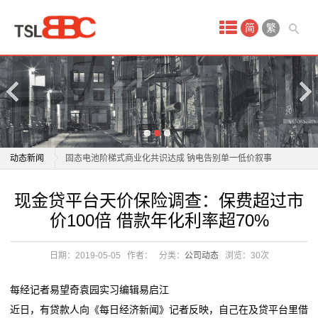
首
简
繁
页
产
品
中
商用车电池进入“AI时代”？亿纬锂能亮出开源电池4.0
动态新闻
固态电池阶梯式商业化共识达成 钠电告别单一低价叙事
心
宁德时代“超级科技日”将于4月21日举办 电池新技术投
商用车电池进入“AI时代”？亿纬锂能亮出开源电池4.0
现金贷平台天价保险调查：保费超过市
蓄
资机遇凸显
固态电池阶梯式商业化共识达成 钠电告别单一低价叙事
价100倍 借款年化利率超70%
补齐电动自行车锂电池回收“最后一公里”短板
宁德时代“超级科技日”将于4月21日举办 电池新技术投
电
电动轮椅拆了电池、坐垫算“净重”？商家退款赔钱！
资机遇凸显
日期：2019-05-05
作者：
分类：
公司动态
浏览：
30次
池
开局“十五五” 奋斗正当时·干事创业 担当尽责丨龙头企业
补齐电动自行车锂电池回收“最后一公里”短板
落子深耕 山东打造
电动轮椅拆了电池、坐垫算“净重”？商家退款赔钱！
锂
每经记者易望奇袁园实习编辑易启江
这位全国人大代表带来“小电池”建议，关乎千家万户续
开局“十五五” 奋斗正当时·干事创业 担当尽责丨龙头企业
近日，有贷款人向《每日经济新闻》记者反映，自己在及贷平台里借