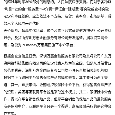
的超过年利率36%部分的利息的，人民法院应予支持。而对于各种以
“利息”“违约金”“服务费”“中介费”“保证金”“延期费”等突破或变相突破
法定利率红线的，应当依法不予支持。及贷：费率高于市场是基于贷
款人个人风险来评估的
天价保险、超高年化利率，这个及贷平台究竟是何方神圣？公开资料
显示，及贷由深圳万惠金融服务有限公司开发运营。据及贷官网介
绍，及贷为PPmoney万惠集团旗下中介平台：
根据企查查信息显示，深圳万惠金融服务有限公司及其母公司广东万
惠网络科技集团有限公司的法定代表人均为陈宝国。但是从其经营业
务范围看来，深圳万惠金融及其母公司均不具有直接保险经纪牌照。
根据当下互联网平台销售保险产品的模式来看，其主要分为两个渠
道：其一，直接申请、收购或控股保险中介平台，获得销售保险产品
的资质，美团等互联网平台就是采取这个模式；其二，跟保险中介合
作，得以在平台销售保险产品，但是平台销售的保险产品的最终服务
商是保险中介，互联网平台只是一个渠道，京东金融采取的是这种合
作方式。