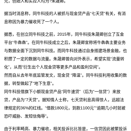
元，创始人和实控人均为?朱晟卿。
业
据当时消息称，同牛科技的人被抓与现金贷产品“七天贷”有关，有消
动
息称因为暴力催收死了一个人。
态
据悉，在创立同牛科技之前，2015年，同牛科技朱晟卿创立了互金
平台“牛犇犇”。在同牛科技成立之后，朱晟卿宣称将牛犇犇主要业务
联
与数据全面下沉到同牛科技。而同牛科技通过自身搭建场景金融，也
系
积攒了一定的数据与流量。朱晟卿曾向对外表示，希望实现“流量转
化”，从而“衍生出个人现金贷等更多产品和盈利空间”。
我
然而自从去年年底监管发文，现金贷 “降温”。同牛科技利用收集的数
们
据，转型做起了“地下生意”。
同牛科技借旗下小额现金贷产品“同牛速贷”（后为“一信贷”）来放
关
贷，产品为“7天贷”。据知情人士称，七天贷利息高得惊人，远超法
于
律规定的36%的红线。“借款1800元，到款1100元”“逾期几小时就被
恐吓威胁、发短信侮辱”。
我
由于利率畸高、暴力催收，相关投诉比比皆是，一信贷因此被聚投诉
们