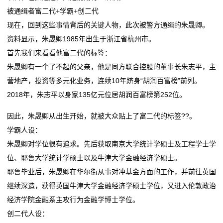
被通缉者富二代+学霸+创二代
现在，回到这些事情背后的关键人物，此次被警方通缉的朱晟卿。
资料显示，朱晟卿1985年出生于浙江省杭州市。
首先我们来看看他富二代的标签：
朱晟卿有一个了不起的父亲，他是同方联合控股的董事长朱志平，主
营地产，投资等多元化业务，连续10年跻身“胡润百富榜”前列。
2018年，朱志平以身家135亿元位居胡润百富榜第252位。
因此，朱晟卿从出生开始，就被大众贴上了富二代的标签??。
学霸人设：
朱晟卿对学位很有追求。先后获取南京大学统计学硕士及工程学士学
位、耶鲁大学统计学硕士以及牛津大学金融经济学硕士。
耶鲁毕业后，朱晟卿在华尔街从事对冲基金方面的工作，并前往英国
继续深造，获得英国牛津大学金融经济学硕士学位，又进入伦敦政治
经济学院金融系主攻行为金融学博士学位。
创二代人设：