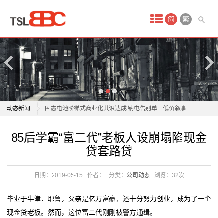
首
简
繁
页
产
品
中
商用车电池进入“AI时代”？亿纬锂能亮出开源电池4.0
动态新闻
固态电池阶梯式商业化共识达成 钠电告别单一低价叙事
心
宁德时代“超级科技日”将于4月21日举办 电池新技术投
商用车电池进入“AI时代”？亿纬锂能亮出开源电池4.0
85后学霸“富二代”老板人设崩塌陷现金
蓄
资机遇凸显
固态电池阶梯式商业化共识达成 钠电告别单一低价叙事
贷套路贷
补齐电动自行车锂电池回收“最后一公里”短板
宁德时代“超级科技日”将于4月21日举办 电池新技术投
电
电动轮椅拆了电池、坐垫算“净重”？商家退款赔钱！
资机遇凸显
日期：2019-05-15
作者：
分类：
公司动态
浏览：
32次
池
开局“十五五” 奋斗正当时·干事创业 担当尽责丨龙头企业
补齐电动自行车锂电池回收“最后一公里”短板
落子深耕 山东打造
电动轮椅拆了电池、坐垫算“净重”？商家退款赔钱！
锂
毕业于牛津、耶鲁，父亲是亿万富豪，还十分努力创业，成为了一个
这位全国人大代表带来“小电池”建议，关乎千家万户续
开局“十五五” 奋斗正当时·干事创业 担当尽责丨龙头企业
现金贷老板。然而，这位富二代刚刚被警方通缉。