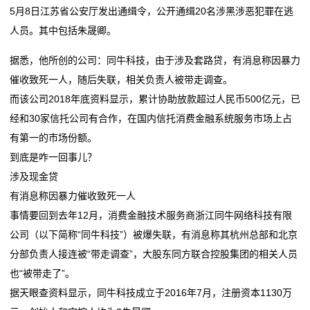
电
5月8日江苏省公安厅发出通缉令，公开通缉20名涉黑涉恶犯罪在逃
航
落子深耕 山东打造
池
人员。其中包括朱晟卿。
比亚迪第二代刀片电池暨闪充技术发布会定档3月5日晚
这位全国人大代表带来“小电池”建议，关乎千家万户续
钠电池打响突围战，何时能“挑大梁”？
航
新
据悉，他所创的公司：同牛科技，由于涉及套路贷，有消息称因暴力
第三届中国全固态电池创新发展高峰论坛在京召开
比亚迪第二代刀片电池暨闪充技术发布会定档3月5日晚
催收致死一人，随后失联，相关负责人被带走调查。
闻
钠电池打响突围战，何时能“挑大梁”？
而该公司2018年底资料显示，累计协助放款超过人民币500亿元，已
第三届中国全固态电池创新发展高峰论坛在京召开
动
经和30家信托公司有合作，在国内信托消费金融系统服务市场上占
有第一的市场份额。
态
到底是咋一回事儿？
涉及现金贷
公
有消息称因暴力催收致死一人
司
事情要回到去年12月，消费金融技术服务商浙江同牛网络科技有限
公司（以下简称“同牛科技”）被爆失联，有消息称其杭州总部和北京
动
分部负责人接连被“带走调查”，大股东同方联合控股集团的相关人员
态
也“被带走了”。
据天眼查资料显示，同牛科技成立于2016年7月，注册资本1130万
行