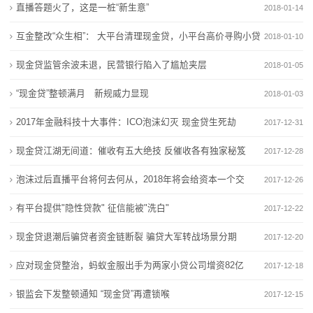
电
直播答题火了，这是一桩“新生意”
2018-01-14
固态电池阶梯式商业化共识达成 钠电告别单一低价叙事
欣旺达“AI+电池”破解储能痛点
池
宁德时代“超级科技日”将于4月21日举办 电池新技术投
商用车电池进入“AI时代”？亿纬锂能亮出开源电池4.0
互金整改“众生相”： 大平台清理现金贷，小平台高价寻购小贷
2018-01-10
资机遇凸显
固态电池阶梯式商业化共识达成 钠电告别单一低价叙事
新
牌照
现金贷监管余波未退，民营银行陷入了尴尬夹层
2018-01-05
补齐电动自行车锂电池回收“最后一公里”短板
宁德时代“超级科技日”将于4月21日举办 电池新技术投
闻
“现金贷”整顿满月 新规威力显现
资机遇凸显
2018-01-03
补齐电动自行车锂电池回收“最后一公里”短板
动
2017年金融科技十大事件：ICO泡沫幻灭 现金贷生死劫
2017-12-31
态
现金贷江湖无间道：催收有五大绝技 反催收各有独家秘笈
2017-12-28
公
泡沫过后直播平台将何去何从，2018年将会给资本一个交
2017-12-26
代
有平台提供"隐性贷款" 征信能被"洗白"
司
2017-12-22
现金贷退潮后骗贷者资金链断裂 骗贷大军转战场景分期
动
2017-12-20
应对现金贷整治，蚂蚁金服出手为两家小贷公司增资82亿
2017-12-18
态
元
银监会下发整顿通知 “现金贷”再遭锁喉
2017-12-15
行