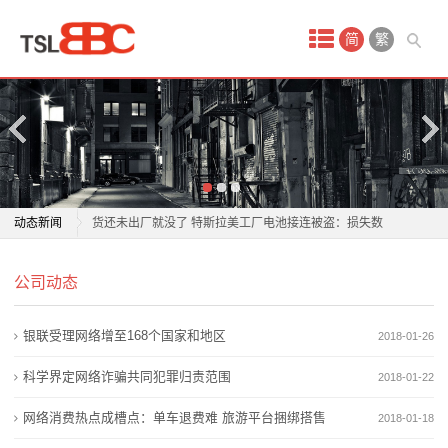
首
简
繁
页
产
品
中
动力和储能电池行业账期治理再推进 多家企业积极响应
动态新闻
货还未出厂就没了 特斯拉美工厂电池接连被盗：损失数
心
百万美元
动力和储能电池行业账期治理再推进 多家企业积极响应
蓄
公司动态
比亚迪秦电池免费更换政策全解析
货还未出厂就没了 特斯拉美工厂电池接连被盗：损失数
旧电池拆出新产线 提升产品附加值
百万美元
电
银联受理网络增至168个国家和地区
2018-01-26
2026年6月锂电行业景气度修复 工银锂电池ETF近期调
比亚迪秦电池免费更换政策全解析
池
整资金流出
旧电池拆出新产线 提升产品附加值
科学界定网络诈骗共同犯罪归责范围
2018-01-22
欣旺达“AI+电池”破解储能痛点
2026年6月锂电行业景气度修复 工银锂电池ETF近期调
锂
网络消费热点成槽点：单车退费难 旅游平台捆绑搭售
2018-01-18
商用车电池进入“AI时代”？亿纬锂能亮出开源电池4.0
整资金流出