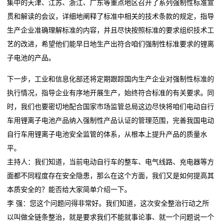
集中的天津、江苏、浙江、广东等重点地区召开了系列强制性标准宣
贯和解读的会议，详细地阐释了标准中相关的技术条款的规定，指导
在
生产企业准确理解标准的内容，并且尽快按照标准的要求组织技术工
线
艺的改进，希望他们能早日地生产出符合咱们强制性标准要求的锂离
子电池的产品。
留
下一步，工业和信息化部还将定期跟踪国内生产企业对强制性标准的
言
执行情况，指导企业有序地开展生产，始终符合标准的有关要求。同
我
时，我们也要密切地配合国家市场监管总局这边尽快将咱们电动自行
车用锂离子电池产品纳入强制性产品认证的管理范围，完善我国电动
的
自行车用锂离子电池安全监管的体系，从根本上提升产品的质量水
服
平。
主持人：我们知道，当前电动自行车的整车、电气线路、充电器等方
务
面都不同程度存在安全隐患，那么在这个方面，我们又是如何提高其
本质安全的？能否给大家简单介绍一下。
李 强：您这个问题问得非常好。我们知道，这次安全整治行动之所
以叫做全链条整治，就是要求我们不能就事论事、就一个问题说一个