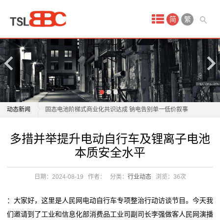
首
简
繁
页
产
品
中
商用车电池进入“AI时代”？亿纬锂能亮出开源电池4.0
动态新闻
固态电池阶梯式商业化共识达成 钠电告别单一低价叙事
心
宁德时代“超级科技日”将于4月21日举办 电池新技术投
商用车电池进入“AI时代”？亿纬锂能亮出开源电池4.0
多措并举提升电动自行车及锂离子电池
蓄
资机遇凸显
固态电池阶梯式商业化共识达成 钠电告别单一低价叙事
本质安全水平
补齐电动自行车锂电池回收“最后一公里”短板
宁德时代“超级科技日”将于4月21日举办 电池新技术投
电
电动轮椅拆了电池、坐垫算“净重”？商家退款赔钱！
资机遇凸显
日期：2024-08-19
作者：
分类：
行业动态
浏览：
36次
池
开局“十五五” 奋斗正当时·干事创业 担当尽责丨龙头企业
补齐电动自行车锂电池回收“最后一公里”短板
落子深耕 山东打造
电动轮椅拆了电池、坐垫算“净重”？商家退款赔钱！
锂
：大家好，这里是人民网电动自行车专项整治行动访谈节目。今天我
这位全国人大代表带来“小电池”建议，关乎千家万户续
开局“十五五” 奋斗正当时·干事创业 担当尽责丨龙头企业
们邀请到了工业和信息化部消费品工业司副司长李强做客人民网演播