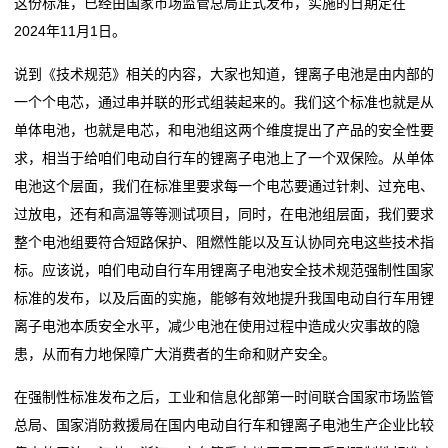
这份标准，已经由国家市场监管总局正式发布，实施的日期定在
业
2024年11月1日。
动
说到《技术规范》相关的内容，大家也知道，锂离子电池是由内部的
一个个电芯，通过串并联的形式组装起来的。我们这个标准也就是从
态
单体电池，也就是电芯，和电池组这两个维度提出了产品的安全性要
联
求，相当于给咱们电动自行车的锂离子电池上了一个双保险。从单体
电池这个层面，我们在标准里要求每一个电芯要通过针刺、过充电、
系
过放电，还有和高温等等测试项目，同时，在电池组层面，我们要求
我
整个电池组要符合短路保护、阻燃性能以及互认协同充电这些技术指
标。应该说，咱们电动自行车用锂离子电池安全技术规范强制性国家
们
标准的发布，以及后面的实施，能够有效地提升我国电动自行车用锂
关
离子电池本质安全水平，减少电池在使用过程中造成火灾事故的隐
患，从而有力地保障广大消费者的生命和财产安全。
于
在强制性标准发布之后，工业和信息化部第一时间联合国家市场监管
我
总局、国家消防救援局在国内电动自行车和锂离子电池生产企业比较
们