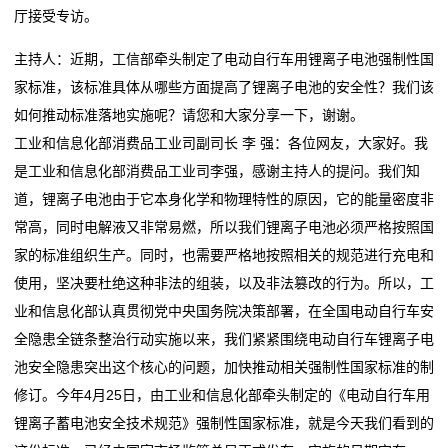
电
厅接受专访。
航
落子深耕 山东打造
池
比亚迪第二代刀片电池暨闪充技术发布会定档3月5日晚
这位全国人大代表带来“小电池”建议，关乎千家万户续
主持人：近期，工信部牵头制定了电动自行车用锂离子电池强制性国
钠电池打响突围战，何时能“挑大梁”？
航
新
家标准，该标准具体从哪些方面提高了锂离子电池的安全性？我们该
第三届中国全固态电池创新发展高峰论坛在京召开
比亚迪第二代刀片电池暨闪充技术发布会定档3月5日晚
如何推动标准落地实施呢？请您和大家分享一下，谢谢。
闻
钠电池打响突围战，何时能“挑大梁”？
工业和信息化部消费品工业司副司长 李 强：各位网友，大家好。我
第三届中国全固态电池创新发展高峰论坛在京召开
动
是工业和信息化部消费品工业司李强，感谢主持人的提问。我们知
道，锂离子电池由于它本身化学和物理特性的原因，它的能量密度非
态
常高，同时电解液又非常易燃，所以我们锂离子电池必须严格按照国
家的标准组织生产。同时，也需要严格地按照相关的规范进行充电和
公
使用，坚决要杜绝这种非法的组装，以及非法篡改的行为。所以，工
司
业和信息化部认真贯彻党中央国务院决策部署，在全国电动自行车安
全隐患全链条整治行动实施以来，我们紧紧围绕电动自行车锂离子电
动
池安全隐患突出这个核心的问题，加快推动相关强制性国家标准的制
态
修订。今年4月25日，由工业和信息化部牵头制定的《电动自行车用
锂离子蓄电池安全技术规范》强制性国家标准，就是今天我们看到的
行