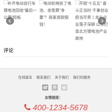
在
线
留
言
评论
我
的
服
在线留言
联系我们
关于我们
我们的服务
务
友情链接：
400-1234-5678