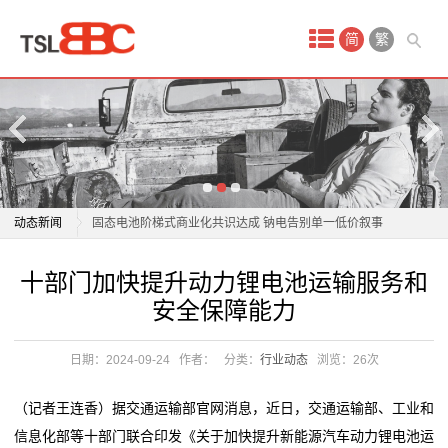
首
简
繁
页
产
品
中
商用车电池进入“AI时代”？亿纬锂能亮出开源电池4.0
动态新闻
固态电池阶梯式商业化共识达成 钠电告别单一低价叙事
心
宁德时代“超级科技日”将于4月21日举办 电池新技术投
商用车电池进入“AI时代”？亿纬锂能亮出开源电池4.0
十部门加快提升动力锂电池运输服务和
蓄
资机遇凸显
固态电池阶梯式商业化共识达成 钠电告别单一低价叙事
安全保障能力
补齐电动自行车锂电池回收“最后一公里”短板
宁德时代“超级科技日”将于4月21日举办 电池新技术投
电
电动轮椅拆了电池、坐垫算“净重”？商家退款赔钱！
资机遇凸显
日期：2024-09-24
作者：
分类：
行业动态
浏览：
26次
池
开局“十五五” 奋斗正当时·干事创业 担当尽责丨龙头企业
补齐电动自行车锂电池回收“最后一公里”短板
落子深耕 山东打造
电动轮椅拆了电池、坐垫算“净重”？商家退款赔钱！
锂
（记者王连香）据交通运输部官网消息，近日，交通运输部、工业和
这位全国人大代表带来“小电池”建议，关乎千家万户续
开局“十五五” 奋斗正当时·干事创业 担当尽责丨龙头企业
信息化部等十部门联合印发《关于加快提升新能源汽车动力锂电池运