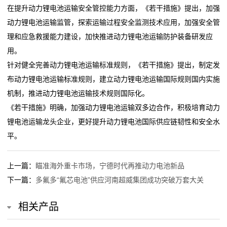
在提升动力锂电池运输安全管控能力方面，《若干措施》提出，加强
业
动力锂电池运输监管，探索运输过程安全监测技术应用，加强安全管
动
理和应急救援能力建设，加快推进动力锂电池运输防护装备研发应
用。
态
针对健全完善动力锂电池运输标准规则，《若干措施》提出，制定发
联
布动力锂电池运输标准规则，建立动力锂电池运输国际规则国内实施
机制，推进动力锂电池运输技术规则国际化。
系
《若干措施》明确，加强动力锂电池运输双多边合作，积极培育动力
我
锂电池运输龙头企业，更好提升动力锂电池国际供应链韧性和安全水
平。
们
关
上一篇：
瞄准海外重卡市场，宁德时代再推动力电池新品
下一篇：
多氟多“氟芯电池”供应河南超威集团成功突破万套大关
于
我
相关产品
们