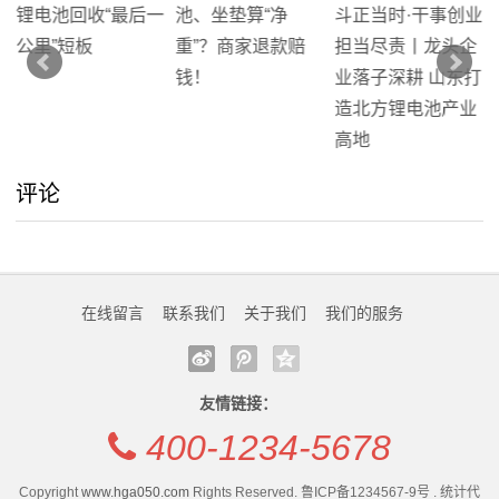
业
动
态
联
评论
系
我
们
在线留言
联系我们
关于我们
我们的服务
关
于
友情链接：
400-1234-5678
我
Copyright
www.hga050.com
Rights Reserved. 鲁ICP备1234567-9号 . 统计代
们