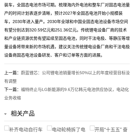
电
装车，全固态电池市场可期。梳理海内外电池和整车厂对固态电池量
航
落子深耕 山东打造
池
产的时间计划表逐步清晰，预计2027年全固态电池开始小规模装
比亚迪第二代刀片电池暨闪充技术发布会定档3月5日晚
这位全国人大代表带来“小电池”建议，关乎千家万户续
车，2030年进入量产。2030年全球和中国全固态电池设备市场空间
钠电池打响突围战，何时能“挑大梁”？
航
新
有望分别达到320.59亿元和251.36亿元。传统锂电设备厂商的技术
第三届中国全固态电池创新发展高峰论坛在京召开
比亚迪第二代刀片电池暨闪充技术发布会定档3月5日晚
和产业链资源优势有望延续至固态电池，同时干法电极、等静压等增
闻
钠电池打响突围战，何时能“挑大梁”？
量设备将带来新的市场机遇，建议关注传统锂电设备厂商和干法电极
第三届中国全固态电池创新发展高峰论坛在京召开
动
设备商固态电池设备研发、客户和订单等方面的进展。
态
上一篇：
蔚蓝锂芯：公司锂电池销量增长50%以上的年度经营目标没
公
有调整
司
下一篇：
福特终止与LG新能源的9.6万亿韩元电池供应协议，电动化
业务收缩
动
相关产品
态
行