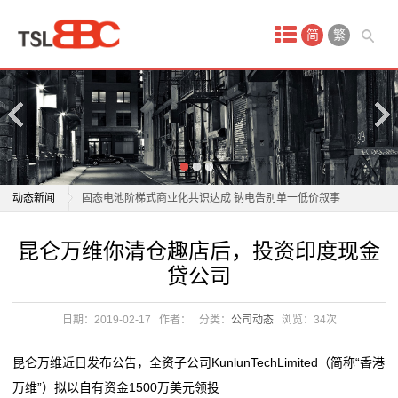
首
简
繁
页
产
品
中
商用车电池进入“AI时代”？亿纬锂能亮出开源电池4.0
动态新闻
固态电池阶梯式商业化共识达成 钠电告别单一低价叙事
心
宁德时代“超级科技日”将于4月21日举办 电池新技术投
商用车电池进入“AI时代”？亿纬锂能亮出开源电池4.0
昆仑万维你清仓趣店后，投资印度现金
蓄
资机遇凸显
固态电池阶梯式商业化共识达成 钠电告别单一低价叙事
贷公司
补齐电动自行车锂电池回收“最后一公里”短板
宁德时代“超级科技日”将于4月21日举办 电池新技术投
电
电动轮椅拆了电池、坐垫算“净重”？商家退款赔钱！
资机遇凸显
日期：2019-02-17
作者：
分类：
公司动态
浏览：
34次
池
开局“十五五” 奋斗正当时·干事创业 担当尽责丨龙头企业
补齐电动自行车锂电池回收“最后一公里”短板
落子深耕 山东打造
电动轮椅拆了电池、坐垫算“净重”？商家退款赔钱！
锂
昆仑万维近日发布公告，全资子公司KunlunTechLimited（简称“香港
这位全国人大代表带来“小电池”建议，关乎千家万户续
开局“十五五” 奋斗正当时·干事创业 担当尽责丨龙头企业
万维”）拟以自有资金1500万美元领投