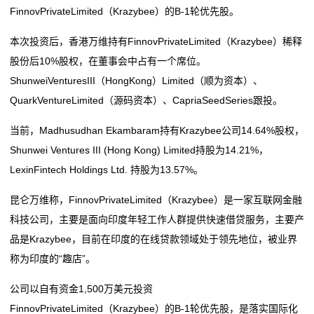
电
FinnovPrivateLimited（Krazybee）的B-1轮优先股。
航
落子深耕 山东打造
池
比亚迪第二代刀片电池暨闪充技术发布会定档3月5日晚
这位全国人大代表带来“小电池”建议，关乎千家万户续
本次投资后，香港万维持有FinnovPrivateLimited（Krazybee）稀释
钠电池打响突围战，何时能“挑大梁”？
航
新
股份后10%股权，在董事会中占有一个席位。
第三届中国全固态电池创新发展高峰论坛在京召开
比亚迪第二代刀片电池暨闪充技术发布会定档3月5日晚
ShunweiVenturesIII（HongKong）Limited（顺为资本）、
闻
钠电池打响突围战，何时能“挑大梁”？
QuarkVentureLimited（源码资本）、CapriaSeedSeries跟投。
第三届中国全固态电池创新发展高峰论坛在京召开
动
当前，Madhusudhan Ekambaram持有Krazybee公司14.64%股权，
态
Shunwei Ventures III (Hong Kong) Limited持股为14.21%，
LexinFintech Holdings Ltd. 持股为13.57%。
公
昆仑万维称，FinnovPrivateLimited（Krazybee）是一家互联网金融
司
科技公司，主要是面向印度年轻工作人群提供快速借贷服务，主要产
动
品是Krazybee，目前在印度的在线贷款领域处于领先地位，被业界
称为印度的“趣店”。
态
公司以自有资金1,500万美元投资
行
FinnovPrivateLimited（Krazybee）的B-1轮优先股，是落实国际化