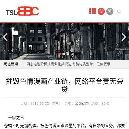
首
简
繁
页
产
品
中
商用车电池进入“AI时代”？亿纬锂能亮出开源电池4.0
动态新闻
固态电池阶梯式商业化共识达成 钠电告别单一低价叙事
心
宁德时代“超级科技日”将于4月21日举办 电池新技术投
商用车电池进入“AI时代”？亿纬锂能亮出开源电池4.0
摧毁色情漫画产业链，网络平台责无旁
蓄
资机遇凸显
固态电池阶梯式商业化共识达成 钠电告别单一低价叙事
贷
补齐电动自行车锂电池回收“最后一公里”短板
宁德时代“超级科技日”将于4月21日举办 电池新技术投
电
电动轮椅拆了电池、坐垫算“净重”？商家退款赔钱！
资机遇凸显
日期：2019-02-23
作者：
分类：
公司动态
浏览：
36次
池
开局“十五五” 奋斗正当时·干事创业 担当尽责丨龙头企业
补齐电动自行车锂电池回收“最后一公里”短板
落子深耕 山东打造
电动轮椅拆了电池、坐垫算“净重”？商家退款赔钱！
锂
一家之言
这位全国人大代表带来“小电池”建议，关乎千家万户续
开局“十五五” 奋斗正当时·干事创业 担当尽责丨龙头企业
苍蝇不叮无缝的蛋。被色情漫画蹭流量的平台，有自净的义务，都要