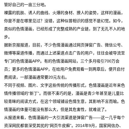
电
管好自己的一亩三分地。
航
落子深耕 山东打造
池
裸露的肌肤、诱人的曲线、火爆的身材、撩人的姿势，这样的漫画，
比亚迪第二代刀片电池暨闪充技术发布会定档3月5日晚
这位全国人大代表带来“小电池”建议，关乎千家万户续
你是不是在哪里见过？没错，这种似曾相识的感觉不是幻觉。如今，
钠电池打响突围战，何时能“挑大梁”？
航
新
类似的色情漫画，已经形成了完整成熟的产业链，到了无孔不入的地
第三届中国全固态电池创新发展高峰论坛在京召开
比亚迪第二代刀片电池暨闪充技术发布会定档3月5日晚
步。
闻
钠电池打响突围战，何时能“挑大梁”？
据新京报报道，目前，不少色情漫画通过网页弹窗广告、微信公号、
第三届中国全固态电池创新发展高峰论坛在京召开
动
微博等渠道传播，而通过上述渠道点击广告的用户，往往会被导流至
专门的色情漫画APP。有的色情漫画网站，三个多月吸引700万会
态
员；更多的色情漫画APP，在给用户免费观看一到两章后，便开启付
公
费阅读，一部漫画通常要20元左右。
不同于视频、图片、文字这些传统的传播形式，色情漫画是近年来色
司
情传播领域的“新丁”。而很不凑巧的是，漫画是青少年甚至是儿童比
动
较青睐的阅读方式，在这个领域铺设色情生意，其影响不言而喻。色
情漫画的体量可能没有那么大，但是其危害性，就难说了。
态
从报道来看，色情漫画的一大引流渠道是弹窗广告——这一几乎每个
行
资深网民都曾深受其扰的“网页牛皮癣”。2014年9月，国家网信办、