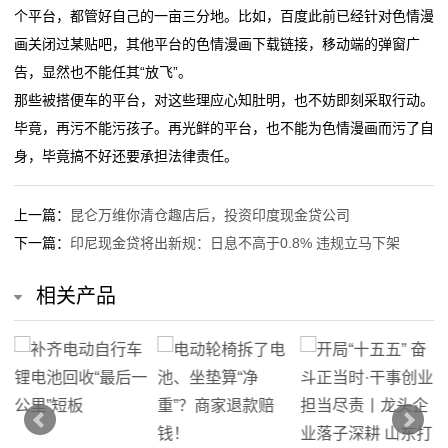
个平台，都管好自己的一亩三分地。比如，百度此前已经针对色情漫
在
画关闭过某贴吧，其他平台的色情漫画下载链接，移动端的弹窗广
告，显然也不能任其“放飞”。
线
那些被搭便车的平台，对这些理应心知肚明，也不妨即刻采取行动。
留
毕竟，再污不能污孩子。再光鲜的平台，也不能为色情漫画而污了自
身，毕竟搞不好还要承担法律责任。
言
我
上一篇：
昆仑万维你清仓趣店后，投资印度现金贷公司
下一篇：
印尼现金贷将出新规：日息不高于0.8% 违规立马下架
的
相关产品
服
务