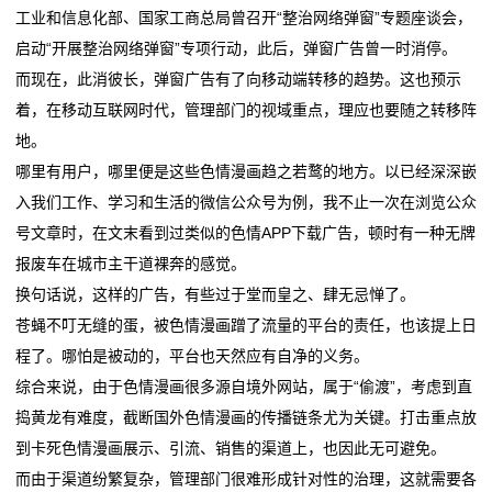
工业和信息化部、国家工商总局曾召开“整治网络弹窗”专题座谈会，
业
启动“开展整治网络弹窗”专项行动，此后，弹窗广告曾一时消停。
动
而现在，此消彼长，弹窗广告有了向移动端转移的趋势。这也预示
着，在移动互联网时代，管理部门的视域重点，理应也要随之转移阵
态
地。
联
哪里有用户，哪里便是这些色情漫画趋之若鹜的地方。以已经深深嵌
入我们工作、学习和生活的微信公众号为例，我不止一次在浏览公众
系
号文章时，在文末看到过类似的色情APP下载广告，顿时有一种无牌
我
报废车在城市主干道裸奔的感觉。
换句话说，这样的广告，有些过于堂而皇之、肆无忌惮了。
们
苍蝇不叮无缝的蛋，被色情漫画蹭了流量的平台的责任，也该提上日
关
程了。哪怕是被动的，平台也天然应有自净的义务。
综合来说，由于色情漫画很多源自境外网站，属于“偷渡”，考虑到直
于
捣黄龙有难度，截断国外色情漫画的传播链条尤为关键。打击重点放
我
到卡死色情漫画展示、引流、销售的渠道上，也因此无可避免。
而由于渠道纷繁复杂，管理部门很难形成针对性的治理，这就需要各
们