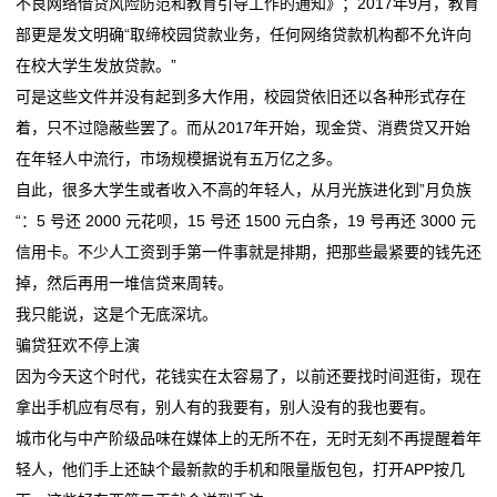
不良网络借贷风险防范和教育引导工作的通知》；2017年9月，教育
部更是发文明确“取缔校园贷款业务，任何网络贷款机构都不允许向
在
在校大学生发放贷款。”
线
可是这些文件并没有起到多大作用，校园贷依旧还以各种形式存在
着，只不过隐蔽些罢了。而从2017年开始，现金贷、消费贷又开始
留
在年轻人中流行，市场规模据说有五万亿之多。
言
自此，很多大学生或者收入不高的年轻人，从月光族进化到”月负族
“：5 号还 2000 元花呗，15 号还 1500 元白条，19 号再还 3000 元
我
信用卡。不少人工资到手第一件事就是排期，把那些最紧要的钱先还
的
掉，然后再用一堆信贷来周转。
我只能说，这是个无底深坑。
服
骗贷狂欢不停上演
务
因为今天这个时代，花钱实在太容易了，以前还要找时间逛街，现在
拿出手机应有尽有，别人有的我要有，别人没有的我也要有。
城市化与中产阶级品味在媒体上的无所不在，无时无刻不再提醒着年
轻人，他们手上还缺个最新款的手机和限量版包包，打开APP按几