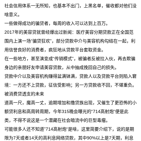
社会信用体系一无所知，也基本不出门，上黑名单，催收都对他们没
啥意义。
一些做得成功的骗贷者，每周的收入可以达到上百万。
2017年的美容贷就曾经爆出过新闻：医疗美容分期贷款正在全国范
围内上演一场“骗贷狂欢”，部分贷款中介与美容机构勾结在一起，利
用信誉良好的消费者，疯狂地从贷款平台套取资金。
在一些地方，甚至演变成“传销模式”，被骗者反被拉入伙，再去欺骗
身边的亲朋好友申请美容贷款，从中抽成挽回自己的损失。
贷款中介以及美容机构赚得盆满钵满，贷款人以及贷款平台则陷入窘
境：一方还不上贷款，征信受影响；另一方贷款收不回，不堪重负。
被消费贷透支的未来
道高一尺，魔高一丈，逾期增加和撸贷族出现，又催生了更恐怖的小
额贷利息和高周转周期，今年315晚会曝光的“714高射炮“便是此
类，不得不说这是一个潜藏在社会暗流中的巨型毒瘤。
可能很多人还不知道”714高射炮“是啥，这里简要介绍下，说的是期
限为7天或者14天的高利息网络贷款，其中90%以上是7天期，利息