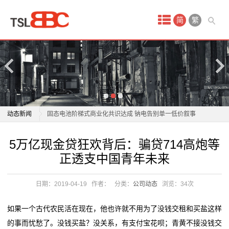
首
简
繁
页
产
品
中
商用车电池进入“AI时代”？亿纬锂能亮出开源电池4.0
动态新闻
固态电池阶梯式商业化共识达成 钠电告别单一低价叙事
心
宁德时代“超级科技日”将于4月21日举办 电池新技术投
商用车电池进入“AI时代”？亿纬锂能亮出开源电池4.0
5万亿现金贷狂欢背后：骗贷714高炮等
蓄
资机遇凸显
固态电池阶梯式商业化共识达成 钠电告别单一低价叙事
正透支中国青年未来
补齐电动自行车锂电池回收“最后一公里”短板
宁德时代“超级科技日”将于4月21日举办 电池新技术投
电
电动轮椅拆了电池、坐垫算“净重”？商家退款赔钱！
资机遇凸显
日期：2019-04-19
作者：
分类：
公司动态
浏览：
34次
池
开局“十五五” 奋斗正当时·干事创业 担当尽责丨龙头企业
补齐电动自行车锂电池回收“最后一公里”短板
落子深耕 山东打造
电动轮椅拆了电池、坐垫算“净重”？商家退款赔钱！
锂
如果一个古代农民活在现在，他也许就不用为了没钱交租和买盐这样
这位全国人大代表带来“小电池”建议，关乎千家万户续
开局“十五五” 奋斗正当时·干事创业 担当尽责丨龙头企业
的事而忧愁了。没钱买盐？没关系，有支付宝花呗；青黄不接没钱交