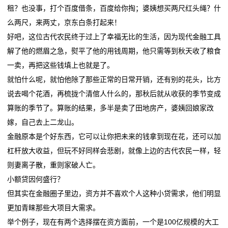
电
租？也没事，打个百度借条，百度给你掏；婆姨想买两尺红头绳？什
航
落子深耕 山东打造
池
么两尺，来两丈，京东白条打起来！
比亚迪第二代刀片电池暨闪充技术发布会定档3月5日晚
这位全国人大代表带来“小电池”建议，关乎千家万户续
好吧，这位古代农民终于过上了幸福无比的生活，因为现代金融工具
钠电池打响突围战，何时能“挑大梁”？
航
新
解了他的燃眉之急，熨平了他的用钱周期，他只需等到秋天收了粮食
第三届中国全固态电池创新发展高峰论坛在京召开
比亚迪第二代刀片电池暨闪充技术发布会定档3月5日晚
一卖，再把这些钱填上也就是了。
闻
钠电池打响突围战，何时能“挑大梁”？
就怕什么呢，就怕他除了那些正常的日常开销，还有别的花头，比方
第三届中国全固态电池创新发展高峰论坛在京召开
动
说去喝个花酒，再梳拢个清倌人什么的，那秋后就从收获的季节变成
算账的季节了。算账的结果，多半是卖了田地房产，婆姨回娘家改
态
嫁，自己去上二龙山。
公
金融原本是个好东西，它可以让你把未来的钱拿到现在花，还可以加
杠杆放大收益，但玩不好同样会悲剧，就像上边的古代农民一样，轻
司
则妻离子散，重则家破人亡。
动
小额贷因何盛行？
但其实在金融圈子里边，资方并不喜欢个人这种小贷需求，他们明显
态
更加青睐那些大项目大需求。
行
举个例子，现在有两个选择摆在资方面前，一个是100亿规模的大工