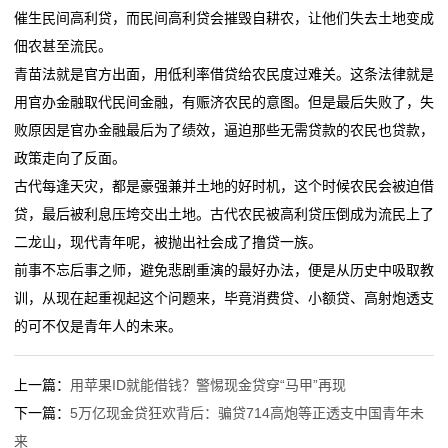
催生民间高利贷，而民间高利贷会摧毁自耕农，让他们失去土地变成
佃农甚至流民。
青苗法就是官方出面，用低利率借贷给农民度过难关。这条法律就是
用官办金融取代民间金融，有赈济农民的意图。但是最后失败了，失
败原因是官办金融最后为了绩效，逼迫那些无需贷款的农民也贷款，
政策走向了反面。
古代每逢天灾，都是豪强兼并土地的好时机，这个时候农民会被迫借
贷，最后被利息压垮交出土地。古代农民被高利贷压倒成为流民上了
二龙山，现代青年呢，被抛出社会成了撸贷一族。
前事不忘后事之师，避免悲剧重演的最好办法，便是从历史中吸取教
训，从现在起重视起这个问题来，毕竟消费贷、小额贷、高射炮透支
的可不仅是青年人的未来。
上一篇：
用苹果ID就能借钱？警惕现金贷穿“马甲”再现
下一篇：
5万亿现金贷狂欢背后：骗贷714高炮等正透支中国青年未
来