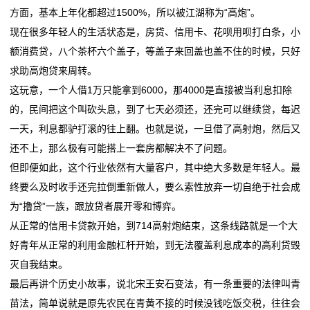
方面，基本上年化都超过1500%，所以被江湖称为“高炮”。
现在很多年轻人的生活状态是，房贷、信用卡、花呗用呗打白条，小
额消费贷，八个茶杯六个盖子，等盖子来回盖也盖不住的时候，只好
求助高炮贷来周转。
这玩意，一个人借1万只能拿到6000，那4000是直接被当利息扣除
的，民间把这个叫砍头息，到了七天必须还，还完可以继续贷，每迟
一天，利息都驴打滚的往上翻。也就是说，一旦借了高射炮，然后又
还不上，那么极有可能搭上一套房都解决不了问题。
但即便如此，这个行业依然有大量客户，其中绝大多数是年轻人。最
终要么及时收手还完拉倒重新做人，要么索性放弃一切自绝于社会成
为“撸贷”一族，跟放贷者展开零和博弈。
从正常的信用卡贷款开始，到714高射炮结束，这条线路就是一个大
好青年从正常的利用金融杠杆开始，到无法覆盖利息成本的高利贷毁
灭自我结束。
最后再讲个历史小故事，说北宋王安石变法，有一条重要的法律叫青
苗法，简单说就是原先农民在青黄不接的时候没钱吃饭交税，往往会