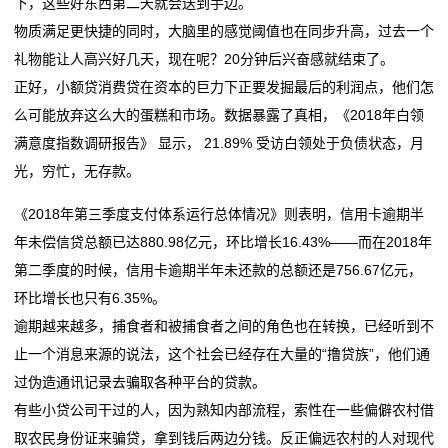
下，这些好东西第二天就会送到手边。
物质满足更快捷的同时，大脑里的感觉阈值也在同步升高，过去一个
礼物能让人高兴好几天，现在呢？20分钟后兴奋感就结束了。
正好，小额贷消费贷在资本的巨力下正要发掘最后的利润点，他们怎
么可能放弃这么大的蛋糕和市场。数据暴露了真相，《2018年白领
满意度指数调研报告》 显示， 21.89% 受访白领处于负债状态，月
光，穷忙，无存款。
《2018年第三季度支付体系运行总体情况》则表明，信用卡逾期半
年未偿信贷总额已达880.98亿元，环比增长16.43%——而在2018年
第二季度的时候，信用卡逾期半年未还款的总额还是756.67亿元，
环比增长也只有6.35%。
逾期越来越多，捕食者和被捕食者之间的角色也在转换，已经听到不
止一个消息来源的说法，这个社会已经存在大量的“撸贷族”，他们通
过伪造通讯记录去骗取各种平台的贷款。
有些小贷公司干过的人，因为熟知内部流程，索性在一些偏僻农村借
取农民身份证来骗贷，拿到钱后两边分钱。反正偏远农村的人对现代