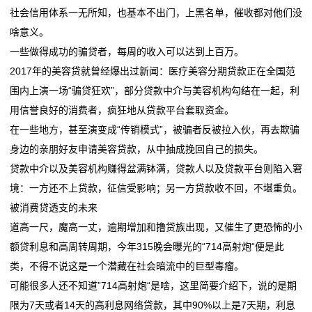
社会信用体系一无所知，也基本不出门，上黑名单，催收都对他们没
啥意义。
一些做得成功的骗贷者，每周的收入可以达到上百万。
2017年的美容贷就曾经爆出过新闻：医疗美容分期贷款正在全国范
围内上演一场“骗贷狂欢”，部分贷款中介与美容机构勾结在一起，利
用信誉良好的消费者，疯狂地从贷款平台套取资金。
在一些地方，甚至演变成“传销模式”，被骗者反被拉入伙，再去欺骗
身边的亲朋好友申请美容贷款，从中抽成挽回自己的损失。
贷款中介以及美容机构赚得盆满钵满，贷款人以及贷款平台则陷入窘
境：一方还不上贷款，征信受影响；另一方贷款收不回，不堪重负。
被消费贷透支的未来
道高一尺，魔高一丈，逾期增加和撸贷族出现，又催生了更恐怖的小
额贷利息和高周转周期，今年315晚会曝光的“714高射炮“便是此
类，不得不说这是一个潜藏在社会暗流中的巨型毒瘤。
可能很多人还不知道”714高射炮“是啥，这里简要介绍下，说的是期
限为7天或者14天的高利息网络贷款，其中90%以上是7天期，利息