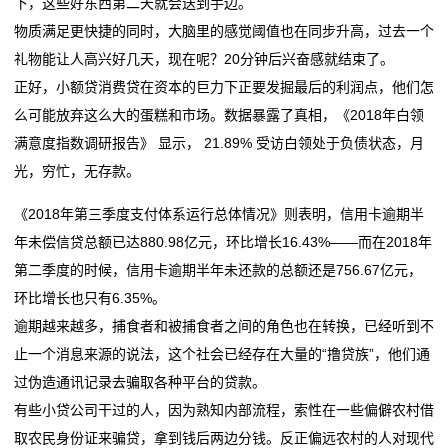
下，这些好东西第二天就会送到手边。
物质满足更快捷的同时，大脑里的感觉阈值也在同步升高，过去一个
礼物能让人高兴好几天，现在呢？20分钟后兴奋感就结束了。
正好，小额贷消费贷在资本的巨力下正要发掘最后的利润点，他们怎
么可能放弃这么大的蛋糕和市场。数据暴露了真相，《2018年白领
满意度指数调研报告》 显示， 21.89% 受访白领处于负债状态，月
光，穷忙，无存款。
《2018年第三季度支付体系运行总体情况》则表明，信用卡逾期半
年未偿信贷总额已达880.98亿元，环比增长16.43%——而在2018年
第二季度的时候，信用卡逾期半年未还款的总额还是756.67亿元，
环比增长也只有6.35%。
逾期越来越多，捕食者和被捕食者之间的角色也在转换，已经听到不
止一个消息来源的说法，这个社会已经存在大量的“撸贷族”，他们通
过伪造通讯记录去骗取各种平台的贷款。
有些小贷公司干过的人，因为熟知内部流程，索性在一些偏僻农村借
取农民身份证来骗贷，拿到钱后两边分钱。反正偏远农村的人对现代