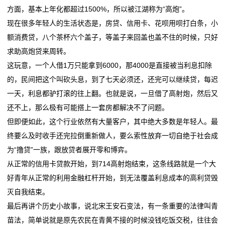
方面，基本上年化都超过1500%，所以被江湖称为“高炮”。
现在很多年轻人的生活状态是，房贷、信用卡、花呗用呗打白条，小
额消费贷，八个茶杯六个盖子，等盖子来回盖也盖不住的时候，只好
求助高炮贷来周转。
这玩意，一个人借1万只能拿到6000，那4000是直接被当利息扣除
的，民间把这个叫砍头息，到了七天必须还，还完可以继续贷，每迟
一天，利息都驴打滚的往上翻。也就是说，一旦借了高射炮，然后又
还不上，那么极有可能搭上一套房都解决不了问题。
但即便如此，这个行业依然有大量客户，其中绝大多数是年轻人。最
终要么及时收手还完拉倒重新做人，要么索性放弃一切自绝于社会成
为“撸贷”一族，跟放贷者展开零和博弈。
从正常的信用卡贷款开始，到714高射炮结束，这条线路就是一个大
好青年从正常的利用金融杠杆开始，到无法覆盖利息成本的高利贷毁
灭自我结束。
最后再讲个历史小故事，说北宋王安石变法，有一条重要的法律叫青
苗法，简单说就是原先农民在青黄不接的时候没钱吃饭交税，往往会