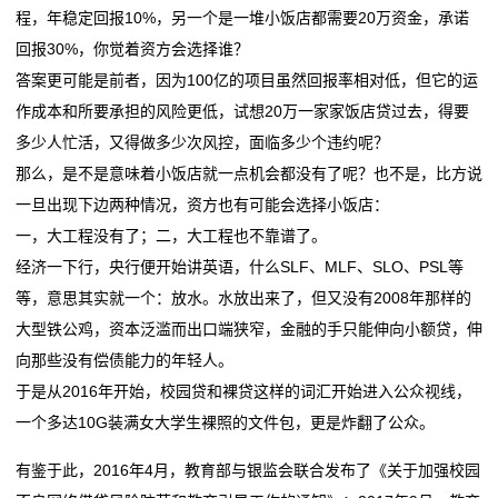
程，年稳定回报10%，另一个是一堆小饭店都需要20万资金，承诺
业
回报30%，你觉着资方会选择谁？
动
答案更可能是前者，因为100亿的项目虽然回报率相对低，但它的运
作成本和所要承担的风险更低，试想20万一家家饭店贷过去，得要
态
多少人忙活，又得做多少次风控，面临多少个违约呢？
联
那么，是不是意味着小饭店就一点机会都没有了呢？也不是，比方说
一旦出现下边两种情况，资方也有可能会选择小饭店：
系
一，大工程没有了；二，大工程也不靠谱了。
我
经济一下行，央行便开始讲英语，什么SLF、MLF、SLO、PSL等
等，意思其实就一个：放水。水放出来了，但又没有2008年那样的
们
大型铁公鸡，资本泛滥而出口端狭窄，金融的手只能伸向小额贷，伸
关
向那些没有偿债能力的年轻人。
于是从2016年开始，校园贷和裸贷这样的词汇开始进入公众视线，
于
一个多达10G装满女大学生裸照的文件包，更是炸翻了公众。
我
有鉴于此，2016年4月，教育部与银监会联合发布了《关于加强校园
们