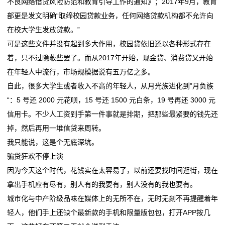
不良网络借贷风险防范和教育引导工作的通知》；2017年9月，教育
部更是发文明确“取缔校园贷款业务，任何网络贷款机构都不允许向
在
在校大学生发放贷款。”
线
可是这些文件并没有起到多大作用，校园贷依旧还以各种形式存在
着，只不过隐蔽些罢了。而从2017年开始，现金贷、消费贷又开始
留
在年轻人中流行，市场规模据说有五万亿之多。
言
自此，很多大学生或者收入不高的年轻人，从月光族进化到”月负族
“：5 号还 2000 元花呗，15 号还 1500 元白条，19 号再还 3000 元
我
信用卡。不少人工资到手第一件事就是排期，把那些最紧要的钱先还
的
掉，然后再用一堆信贷来周转。
我只能说，这是个无底深坑。
服
骗贷狂欢不停上演
务
因为今天这个时代，花钱实在太容易了，以前还要找时间逛街，现在
拿出手机应有尽有，别人有的我要有，别人没有的我也要有。
城市化与中产阶级品味在媒体上的无所不在，无时无刻不再提醒着年
轻人，他们手上还缺个最新款的手机和限量版包包，打开APP按几