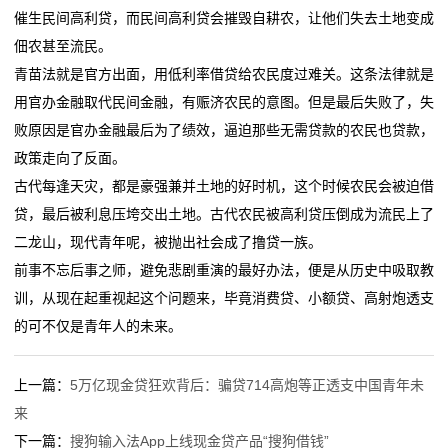
催生民间高利贷，而民间高利贷会摧毁自耕农，让他们失去土地变成
佃农甚至流民。
青苗法就是官方出面，用低利率借贷给农民度过难关。这条法律就是
用官办金融取代民间金融，有赈济农民的意图。但是最后失败了，失
败原因是官办金融最后为了绩效，逼迫那些无需贷款的农民也贷款，
政策走向了反面。
古代每逢天灾，都是豪强兼并土地的好时机，这个时候农民会被迫借
贷，最后被利息压垮交出土地。古代农民被高利贷压倒成为流民上了
二龙山，现代青年呢，被抛出社会成了撸贷一族。
前事不忘后事之师，避免悲剧重演的最好办法，便是从历史中吸取教
训，从现在起重视起这个问题来，毕竟消费贷、小额贷、高射炮透支
的可不仅是青年人的未来。
上一篇：
5万亿现金贷狂欢背后：骗贷714高炮等正透支中国青年未
来
下一篇：
搜狗输入法App上线现金贷产品“搜狗借钱”