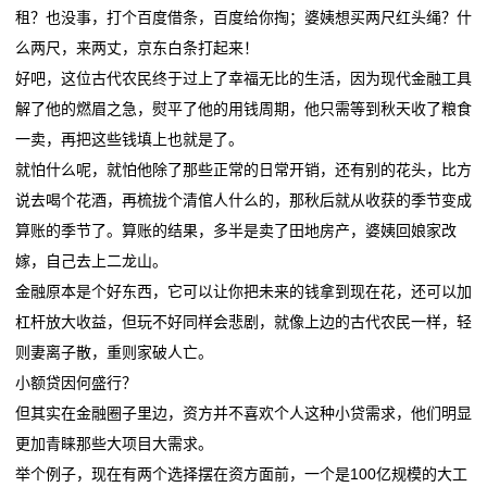
电
租？也没事，打个百度借条，百度给你掏；婆姨想买两尺红头绳？什
航
落子深耕 山东打造
池
么两尺，来两丈，京东白条打起来！
比亚迪第二代刀片电池暨闪充技术发布会定档3月5日晚
这位全国人大代表带来“小电池”建议，关乎千家万户续
好吧，这位古代农民终于过上了幸福无比的生活，因为现代金融工具
钠电池打响突围战，何时能“挑大梁”？
航
新
解了他的燃眉之急，熨平了他的用钱周期，他只需等到秋天收了粮食
第三届中国全固态电池创新发展高峰论坛在京召开
比亚迪第二代刀片电池暨闪充技术发布会定档3月5日晚
一卖，再把这些钱填上也就是了。
闻
钠电池打响突围战，何时能“挑大梁”？
就怕什么呢，就怕他除了那些正常的日常开销，还有别的花头，比方
第三届中国全固态电池创新发展高峰论坛在京召开
动
说去喝个花酒，再梳拢个清倌人什么的，那秋后就从收获的季节变成
算账的季节了。算账的结果，多半是卖了田地房产，婆姨回娘家改
态
嫁，自己去上二龙山。
公
金融原本是个好东西，它可以让你把未来的钱拿到现在花，还可以加
杠杆放大收益，但玩不好同样会悲剧，就像上边的古代农民一样，轻
司
则妻离子散，重则家破人亡。
动
小额贷因何盛行？
但其实在金融圈子里边，资方并不喜欢个人这种小贷需求，他们明显
态
更加青睐那些大项目大需求。
行
举个例子，现在有两个选择摆在资方面前，一个是100亿规模的大工