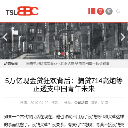
首
简
繁
页
产
品
中
商用车电池进入“AI时代”？亿纬锂能亮出开源电池4.0
动态新闻
固态电池阶梯式商业化共识达成 钠电告别单一低价叙事
心
宁德时代“超级科技日”将于4月21日举办 电池新技术投
商用车电池进入“AI时代”？亿纬锂能亮出开源电池4.0
5万亿现金贷狂欢背后：骗贷714高炮等
蓄
资机遇凸显
固态电池阶梯式商业化共识达成 钠电告别单一低价叙事
正透支中国青年未来
补齐电动自行车锂电池回收“最后一公里”短板
宁德时代“超级科技日”将于4月21日举办 电池新技术投
电
电动轮椅拆了电池、坐垫算“净重”？商家退款赔钱！
资机遇凸显
日期：2019-04-20
作者：
分类：
公司动态
浏览：
31次
池
开局“十五五” 奋斗正当时·干事创业 担当尽责丨龙头企业
补齐电动自行车锂电池回收“最后一公里”短板
落子深耕 山东打造
电动轮椅拆了电池、坐垫算“净重”？商家退款赔钱！
锂
如果一个古代农民活在现在，他也许就不用为了没钱交租和买盐这样
这位全国人大代表带来“小电池”建议，关乎千家万户续
开局“十五五” 奋斗正当时·干事创业 担当尽责丨龙头企业
的事而忧愁了。没钱买盐？没关系，有支付宝花呗；青黄不接没钱交