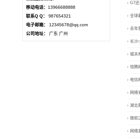
G7
业
移动电话：
13966688888
全球
联系Q Q：
987654321
动
电子邮箱：
12345678@qq.com
去年
态
公司地址：
广东 广州
长沙
联
城关
系
恒腾
我
电信
们
网络
关
湖北
于
微软
我
网络
们