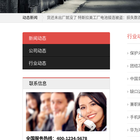
电
动力和储能电池行业账期治理再推进 多家企业积极响应
池
动态新闻
货还未出厂就没了 特斯拉美工厂电池接连被盗：损失数
新
比亚迪秦电池免费更换政策全解析
动力和储能电池行业账期治理再推进 多家企业积极响应
行业
旧电池拆出新产线 提升产品附加值
货还未出厂就没了 特斯拉美工厂电池接连被盗：损失数
新闻动态
闻
2026年6月锂电行业景气度修复 工银锂电池ETF近期调
比亚迪秦电池免费更换政策全解析
公司动态
动
保护
欣旺达“AI+电池”破解储能痛点
旧电池拆出新产线 提升产品附加值
行业动态
商用车电池进入“AI时代”？亿纬锂能亮出开源电池4.0
2026年6月锂电行业景气度修复 工银锂电池ETF近期调
团结
态
固态电池阶梯式商业化共识达成 钠电告别单一低价叙事
欣旺达“AI+电池”破解储能痛点
中国
公
联系信息
宁德时代“超级科技日”将于4月21日举办 电池新技术投
商用车电池进入“AI时代”？亿纬锂能亮出开源电池4.0
缺口
司
补齐电动自行车锂电池回收“最后一公里”短板
固态电池阶梯式商业化共识达成 钠电告别单一低价叙事
宁德时代“超级科技日”将于4月21日举办 电池新技术投
兼职
动
补齐电动自行车锂电池回收“最后一公里”短板
手机
态
华为
行
全国服务热线：400-1234-5678