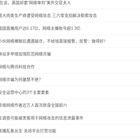
还在谈，英国却要“网络审判”美外交官夫人
最大肉类生产商遭受网络攻击 三六零支招解决勒索攻击
我国直播用户达6.17亿，网络主播账号超1.3亿
小伙网络裸聊后遭遇敲诈，不给钱直接报警，民警：做得好！
林站多举措加强防范网络诈骗
网络与腾讯科技合作
网络诈骗为何屡禁不绝？
安全运营中心的3个主要要素
新增网络作者近万人首次跻身全国前六
正调查可能被黑客用于网络攻击的信息泄露事件
直播乱象丛生 关闭平台打赏功能