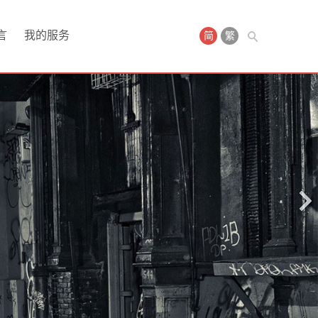
言
我的服务
简
繁