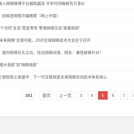
误入网络赌博平台越陷越深 半年时间输掉百万身价
！别掉进网络诈骗圈套（网上中国）
8个月的“女友”竟是男性 警惕网络交友“甜蜜陷阱”
“未来网络”无限可能，2020全球网络技术大会在宁召开
！国内网络巨头立功，挖出网络间谍，网友：难怪被美针对！
络大电影”到“网络电影”
工程院院士吴建平：下一代互联网是未来网络空间技术体系核心
261
首页
上一页
3
4
5
6
7