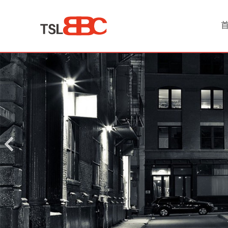
首
页
产
品
中
心
蓄
电
池
锂