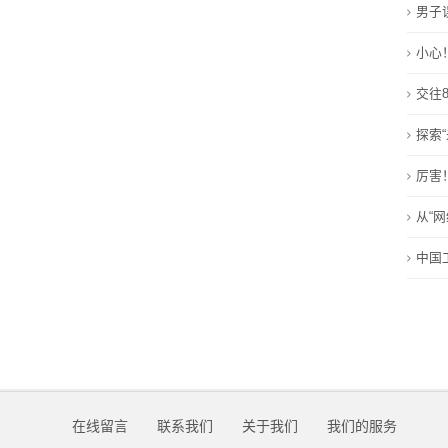
男子
在
小心
线
交往
留
探索
言
厉害
我
从“网
的
中国
服
务
在线留言
联系我们
关于我们
我们的服务