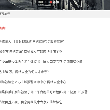
百万美元
动态
百万美元
整资金流出
未成年人 甘肃省拟新增“网络保护”和“政府保护”
整资金流出
20多万“网络青年” 南通成立互联网行业团工委
青少年新媒体协会发布倡议书：响应国家号召 清朗网络空间
资机遇凸显
达 150 万，网络安全为何人才难寻？
资机遇凸显
刷单被骗怎么办 110报警咨询中心 网络安全中心
网络做兼职刷单被骗了网上平台刷单可以追回/网上被骗110报警
鸿蒙再登央视，信息网络技术专家如此解读它