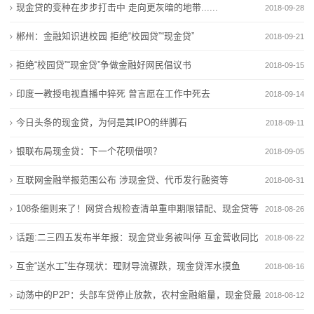
电
现金贷的变种在步步打击中 走向更灰暗的地带......
2018-09-28
商用车电池进入“AI时代”？亿纬锂能亮出开源电池4.0
欣旺达“AI+电池”破解储能痛点
池
固态电池阶梯式商业化共识达成 钠电告别单一低价叙事
商用车电池进入“AI时代”？亿纬锂能亮出开源电池4.0
郴州：金融知识进校园 拒绝“校园贷”“现金贷”
2018-09-21
宁德时代“超级科技日”将于4月21日举办 电池新技术投
固态电池阶梯式商业化共识达成 钠电告别单一低价叙事
新
拒绝“校园贷”“现金贷”争做金融好网民倡议书
2018-09-15
资机遇凸显
宁德时代“超级科技日”将于4月21日举办 电池新技术投
闻
印度一教授电视直播中猝死 曾言愿在工作中死去
补齐电动自行车锂电池回收“最后一公里”短板
资机遇凸显
2018-09-14
补齐电动自行车锂电池回收“最后一公里”短板
动
今日头条的现金贷，为何是其IPO的绊脚石
2018-09-11
态
银联布局现金贷：下一个花呗借呗？
2018-09-05
公
互联网金融举报范围公布 涉现金贷、代币发行融资等
2018-08-31
108条细则来了！网贷合规检查清单重申期限错配、现金贷等
司
2018-08-26
问题
话题:二三四五发布半年报：现金贷业务被叫停 互金营收同比
动
2018-08-22
减少近四成
互金“送水工”生存现状：理财导流骤跌，现金贷浑水摸鱼
2018-08-16
态
动荡中的P2P：头部车贷停止放款，农村金融缩量，现金贷最
2018-08-12
行