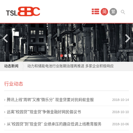
首
简
繁
页
产
品
中
动态新闻
动力和储能电池行业账期治理再推进 多家企业积极响应
心
货还未出厂就没了 特斯拉美工厂电池接连被盗：损失数
动力和储能电池行业账期治理再推进 多家企业积极响应
蓄
行业动态
百万美元
货还未出厂就没了 特斯拉美工厂电池接连被盗：损失数
比亚迪秦电池免费更换政策全解析
百万美元
电
腾讯上线“周转”又推“微乐分” 现金贷要对抗蚂蚁金服
2018-10-14
旧电池拆出新产线 提升产品附加值
比亚迪秦电池免费更换政策全解析
池
2026年6月锂电行业景气度修复 工银锂电池ETF近期调
旧电池拆出新产线 提升产品附加值
远离“校园贷”“现金贷”争做金融好网民倡议书
2018-10-10
整资金流出
2026年6月锂电行业景气度修复 工银锂电池ETF近期调
锂
从“校园贷”到“现金贷” 业绩承压的趣店低调上线教育服务
2018-10-06
欣旺达“AI+电池”破解储能痛点
整资金流出