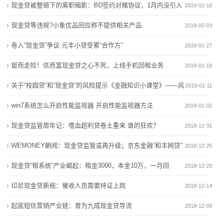
电
融
现金贷被整顿下的离职缩影：BD签约对赌协议，1月内没引入
2019-02-10
固态电池阶梯式商业化共识达成 钠电告别单一低价叙事
欣旺达“AI+电池”破解储能痛点
池
宁德时代“超级科技日”将于4月21日举办 电池新技术投
商用车电池进入“AI时代”？亿纬锂能亮出开源电池4.0
资金方被开除
现金贷等违规?小象优品回应称不提供相关产品
2019-02-03
资机遇凸显
固态电池阶梯式商业化共识达成 钠电告别单一低价叙事
新
卷入“现金贷”争议 元丰小贷受累“合作方”
2019-01-27
补齐电动自行车锂电池回收“最后一公里”短板
宁德时代“超级科技日”将于4月21日举办 电池新技术投
闻
铤而走险！信而富现金贷之心不死，上线手机回租业务
资机遇凸显
2019-01-18
补齐电动自行车锂电池回收“最后一公里”短板
动
关于“校园贷”和“现金贷”的风险提示《金融知识小课堂》——风
2019-01-11
态
险提示篇
win7系统怎么开启性能监视器 开启性能监视器方法
2019-01-02
公
现金贷监管周年记：嗜血超利贷卷土重来 谁的狂欢？
2018-12-31
WEMONEY朝闻：现金贷监管或再升级；京东金融“和丰网贷”
司
2018-12-25
上线
现金贷“租系统”产业崛起：租金3000，本金10万，一月回
动
2018-12-20
本
印尼现金贷新规：催收人员需要持证上岗
2018-12-14
态
起底短信营销产业链：曾为九成现金贷导流
2018-12-09
行