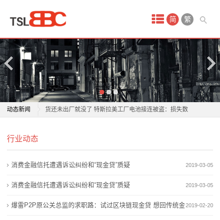
首
简
繁
页
产
品
中
动力和储能电池行业账期治理再推进 多家企业积极响应
动态新闻
货还未出厂就没了 特斯拉美工厂电池接连被盗：损失数
心
百万美元
动力和储能电池行业账期治理再推进 多家企业积极响应
蓄
行业动态
比亚迪秦电池免费更换政策全解析
货还未出厂就没了 特斯拉美工厂电池接连被盗：损失数
旧电池拆出新产线 提升产品附加值
百万美元
电
消费金融信托遭遇诉讼纠纷和“现金贷”质疑
2019-03-05
2026年6月锂电行业景气度修复 工银锂电池ETF近期调
比亚迪秦电池免费更换政策全解析
池
整资金流出
旧电池拆出新产线 提升产品附加值
消费金融信托遭遇诉讼纠纷和“现金贷”质疑
2019-03-05
欣旺达“AI+电池”破解储能痛点
2026年6月锂电行业景气度修复 工银锂电池ETF近期调
锂
爆雷P2P原公关总监的求职路：试过区块链现金贷 想回传统金
2019-02-20
商用车电池进入“AI时代”？亿纬锂能亮出开源电池4.0
整资金流出