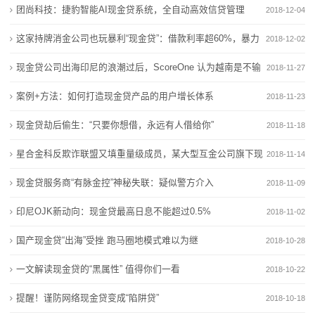
团尚科技：捷豹智能AI现金贷系统，全自动高效信贷管理
2018-12-04
业
这家持牌消金公司也玩暴利“现金贷”：借款利率超60%，暴力
2018-12-02
动
催收
现金贷公司出海印尼的浪潮过后，ScoreOne 认为越南是不输
2018-11-27
态
印尼的好市场
案例+方法：如何打造现金贷产品的用户增长体系
2018-11-23
联
现金贷劫后偷生：“只要你想借，永远有人借给你”
2018-11-18
系
星合金科反欺诈联盟又填重量级成员，某大型互金公司旗下现
2018-11-14
我
金贷平台加入
现金贷服务商“有脉金控”神秘失联：疑似警方介入
2018-11-09
们
印尼OJK新动向：现金贷最高日息不能超过0.5%
2018-11-02
关
国产现金贷“出海”受挫 跑马圈地模式难以为继
2018-10-28
于
一文解读现金贷的“黑属性” 值得你们一看
2018-10-22
我
提醒！谨防网络现金贷变成“陷阱贷”
2018-10-18
们